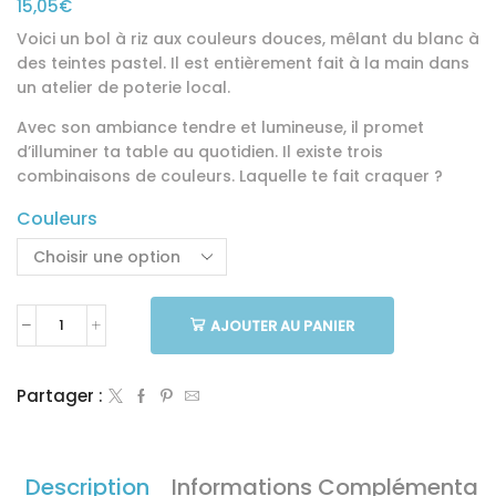
15,05
€
Voici un bol à riz aux couleurs douces, mêlant du blanc à
des teintes pastel. Il est entièrement fait à la main dans
un atelier de poterie local.
Avec son ambiance tendre et lumineuse, il promet
d’illuminer ta table au quotidien. Il existe trois
combinaisons de couleurs. Laquelle te fait craquer ?
Couleurs
Alternative:
AJOUTER AU PANIER
quantité
de
Bol
Partager :
à
riz
pastel
Description
Informations Complémentair