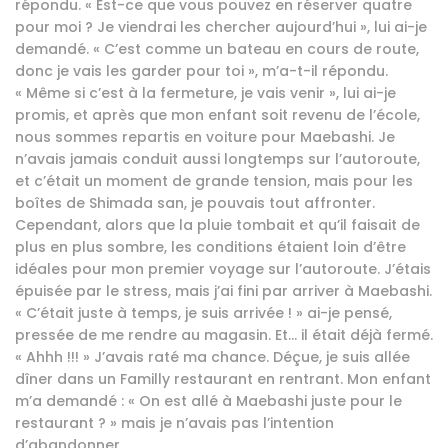
répondu. « Est-ce que vous pouvez en réserver quatre
pour moi ? Je viendrai les chercher aujourd’hui », lui ai-je
demandé. « C’est comme un bateau en cours de route,
donc je vais les garder pour toi », m’a-t-il répondu.
« Même si c’est à la fermeture, je vais venir », lui ai-je
promis, et après que mon enfant soit revenu de l’école,
nous sommes repartis en voiture pour Maebashi. Je
n’avais jamais conduit aussi longtemps sur l’autoroute,
et c’était un moment de grande tension, mais pour les
boîtes de Shimada san, je pouvais tout affronter.
Cependant, alors que la pluie tombait et qu’il faisait de
plus en plus sombre, les conditions étaient loin d’être
idéales pour mon premier voyage sur l’autoroute. J’étais
épuisée par le stress, mais j’ai fini par arriver à Maebashi.
« C’était juste à temps, je suis arrivée ! » ai-je pensé,
pressée de me rendre au magasin. Et… il était déjà fermé.
« Ahhh !!! » J’avais raté ma chance. Déçue, je suis allée
dîner dans un Familly restaurant en rentrant. Mon enfant
m’a demandé : « On est allé à Maebashi juste pour le
restaurant ? » mais je n’avais pas l’intention
d’abandonner.