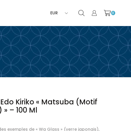
0
 Edo Kiriko « Matsuba (motif
) » – 100 Ml
 des exemples de « Wa Glass » (verre japonais),