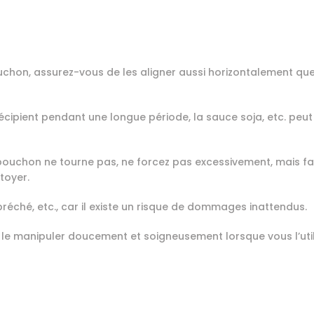
ouchon, assurez-vous de les aligner aussi horizontalement que 
récipient pendant une longue période, la sauce soja, etc. peut s
 le bouchon ne tourne pas, ne forcez pas excessivement, mais f
toyer.
, ébréché, etc., car il existe un risque de dommages inattendus.
nc le manipuler doucement et soigneusement lorsque vous l’util