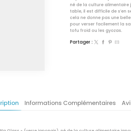
né de la culture alimentaire 
table, il est difficile de s’en
cela ne donne pas une belle
pour verser facilement la sau
tofu froid ou les gyozas.
Partager :
ription
Informations Complémentaires
Avi
a Glass » (verre japonais), né de la culture alimentaire japon