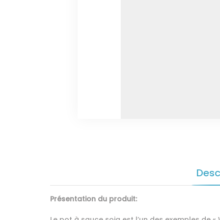
Desc
Présentation du produit:
Le pot à sauce soja est l’un des exemples de « W