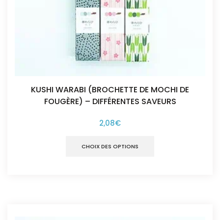
KUSHI WARABI (BROCHETTE DE MOCHI DE
FOUGÈRE) – DIFFÉRENTES SAVEURS
2,08
€
Ce
produit
CHOIX DES OPTIONS
a
plusieurs
variantes.
Les
options
peuvent
être