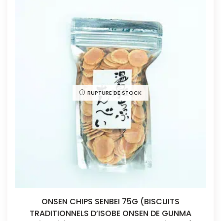
choisies
sur
la
page
de
produit
RUPTURE DE STOCK
ONSEN CHIPS SENBEI 75G (BISCUITS
TRADITIONNELS D’ISOBE ONSEN DE GUNMA